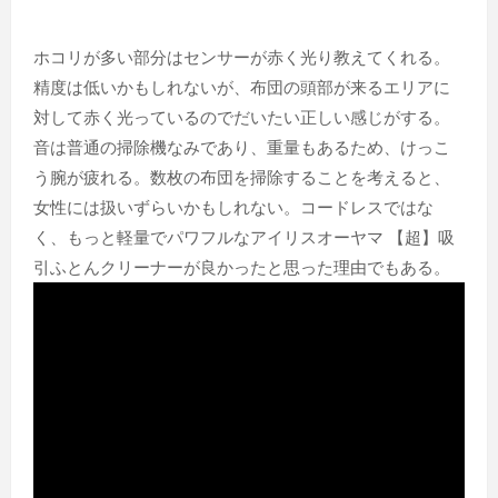
ホコリが多い部分はセンサーが赤く光り教えてくれる。
精度は低いかもしれないが、布団の頭部が来るエリアに
対して赤く光っているのでだいたい正しい感じがする。
音は普通の掃除機なみであり、重量もあるため、けっこ
う腕が疲れる。数枚の布団を掃除することを考えると、
女性には扱いずらいかもしれない。コードレスではな
く、もっと軽量でパワフルなアイリスオーヤマ 【超】吸
引ふとんクリーナーが良かったと思った理由でもある。